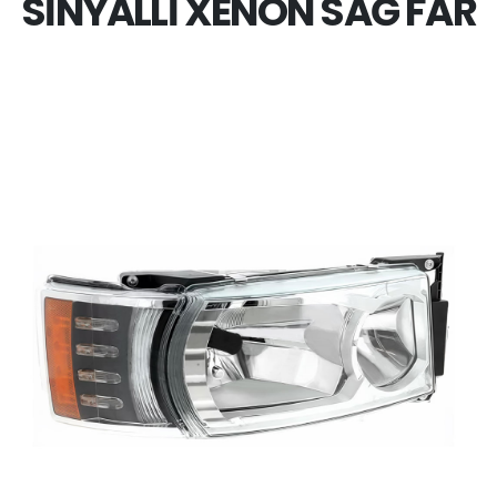
SİNYALLİ XENON SAĞ FAR