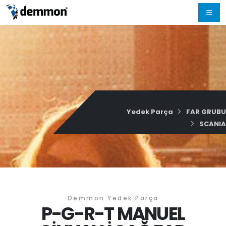
Yedek Parça
FAR GRUBU
SCANIA
Demmon Yedek Parça
P-G-R-T MANUEL