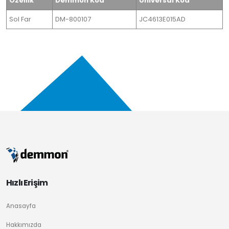
Özellik
Demmon Kod
Universal Kod
Sol Far
DM-800107
JC4613E015AD
Hızlı Erişim
Anasayfa
Hakkımızda