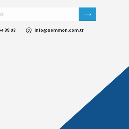
64 39 03
info@demmon.com.tr